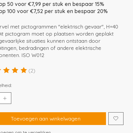
op 50 voor €7,99 per stuk en bespaar 15%
op 100 voor €7,52 per stuk en bespaar 20%
ervel met pictogrammen "elektrisch gevaar", H=40
it pictogram moet op plaatsen worden geplakt
evaarlijke situaties kunnen ontstaan door
itingen, bedradingen of andere elektrische
nenten. ISO W012
(2)
ordeling van dit product is
5
van de 5
lheid:
Toevoegen aan winkelwagen
oegen om te vergelijken