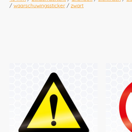
/
waarschuwingssticker
/
zwart
Items van productcarrousel