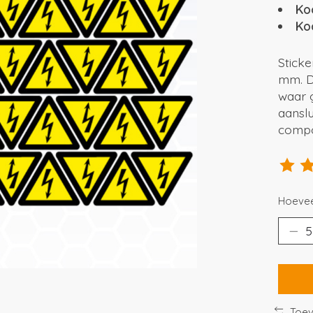
Ko
Ko
Stick
mm. D
waar g
aanslu
compo
De beo
Hoevee
Toev