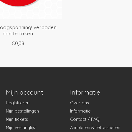
hoogspanning! verboden
aan te raken
€0,38
Mijn account
Informatie
Registreren
Over ons
Mijn bestellingen
Informatie
Mijn tickets
Contact / FAQ
Mijn verlanglijst
Annuleren & retourneren