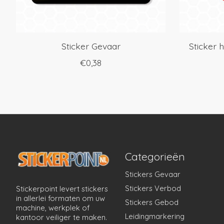
Sticker Gevaar
Sticker 
€0,38
Categorieën
Stickers Gevaar
Stickers Verbod
Stickerpoint levert stickers
in allerlei formaten om uw
Stickers Gebod
machine, werkplek of
Leidingmarkering
kantoor veiliger te maken.