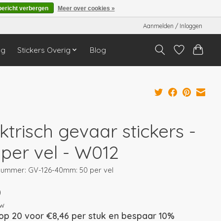
bericht verbergen
Meer over cookies »
Aanmelden / Inloggen
ng
Stickers Overig
Blog
ktrisch gevaar stickers -
 per vel - W012
lnummer: GV-126-40mm: 50 per vel
0
tw
op 20 voor €8,46 per stuk en bespaar 10%