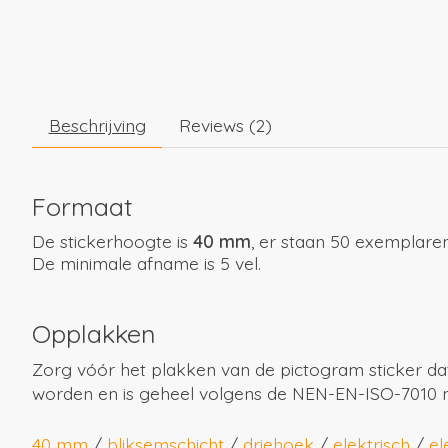
Beschrijving
Reviews (2)
Formaat
De stickerhoogte is
40 mm
, er staan 50 exemplaren
De minimale afname is 5 vel.
Opplakken
Zorg vóór het plakken van de pictogram sticker da
worden en is geheel volgens de NEN-EN-ISO-7010 
40 mm
/
bliksemschicht
/
driehoek
/
elektrisch
/
el