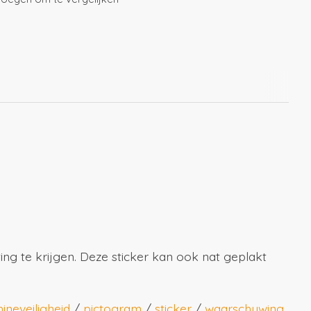
ing te krijgen. Deze sticker kan ook nat geplakt
ineveiligheid
/
pictogram
/
sticker
/
waarschuwing