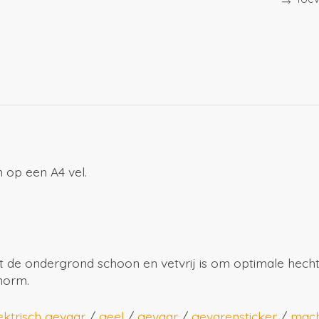
 op een A4 vel.
t de ondergrond schoon en vetvrij is om optimale hecht
norm.
ektrisch gevaar
/
geel
/
gevaar
/
gevarensticker
/
mach