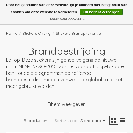
Boven de €100,- gratis verzending! Vóór 14.00 besteld, volgende dag in huis!
Door het gebruiken van onze website, ga je akkoord met het gebruik van
cookies om onze website te verbeteren.
Dit bericht verbergen
Verlanglijst
Winkelwag
Meer over cookies »
Home
/
Stickers Overig
/
Stickers Brandpreventie
Brandbestrijding
Let op! Deze stickers zijn geheel volgens de nieuwe
norm NEN-EN-ISO-7010. Zorg ervoor dat u up-to-date
bent, oude pictogrammen betreffende
brandbestrijding mogen vanwege de globalisatie niet
meer gebruikt worden.
Filters weergeven
9 producten
Sorteren op
Standaard