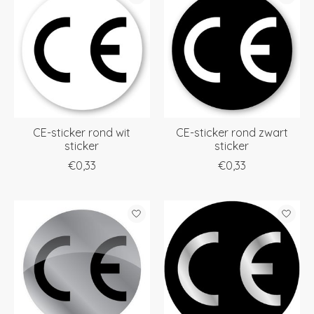
CE-sticker rond wit
CE-sticker rond zwart
sticker
sticker
€0,33
€0,33