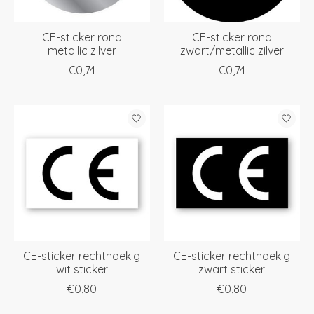
CE-sticker rond
CE-sticker rond
metallic zilver
zwart/metallic zilver
€0,74
€0,74
CE-sticker rechthoekig
CE-sticker rechthoekig
wit sticker
zwart sticker
€0,80
€0,80