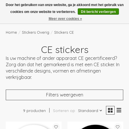
Boven de €100,- gratis verzending! Vóór 14.00 besteld, volgende dag in huis!
Door het gebruiken van onze website, ga je akkoord met het gebruik van
cookies om onze website te verbeteren.
Dit bericht verbergen
Verlanglijst
Winkelwag
Meer over cookies »
Home
/
Stickers Overig
/
Stickers CE
CE stickers
Is uw machine of ander apparaat CE gecertificeerd?
Zorg dan dat het gemarkeerd is met een CE sticker. In
verschillende designs, vormen en afmetingen
verkrijgbaar.
Filters weergeven
9 producten
Sorteren op
Standaard