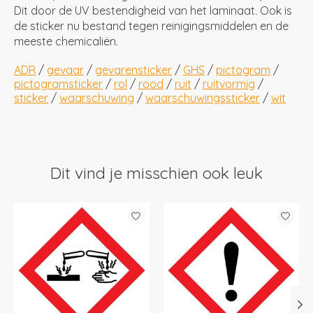
Dit door de UV bestendigheid van het laminaat. Ook is
de sticker nu bestand tegen reinigingsmiddelen en de
meeste chemicaliën.
ADR
/
gevaar
/
gevarensticker
/
GHS
/
pictogram
/
pictogramsticker
/
rol
/
rood
/
ruit
/
ruitvormig
/
sticker
/
waarschuwing
/
waarschuwingssticker
/
wit
Dit vind je misschien ook leuk
Items van productcarrousel