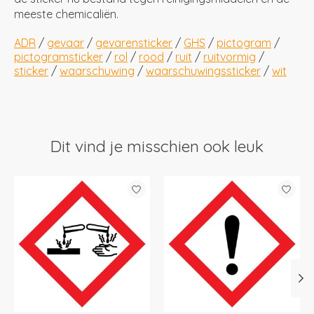
meeste chemicaliën.
ADR
/
gevaar
/
gevarensticker
/
GHS
/
pictogram
/
pictogramsticker
/
rol
/
rood
/
ruit
/
ruitvormig
/
sticker
/
waarschuwing
/
waarschuwingssticker
/
wit
Dit vind je misschien ook leuk
Items van productcarrousel