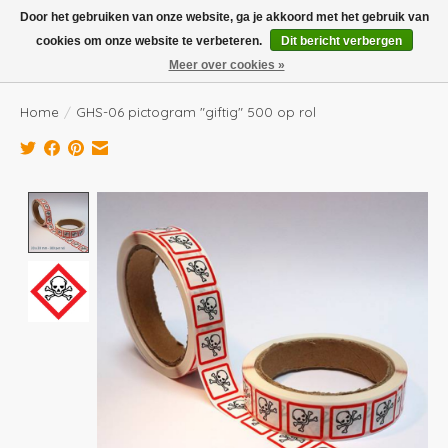
Boven de €100,- gratis verzending! Vóór 14.00 besteld, volgende dag in huis!
Door het gebruiken van onze website, ga je akkoord met het gebruik van
cookies om onze website te verbeteren.
Dit bericht verbergen
Verlanglijst
Winkelwag
Meer over cookies »
Home
/
GHS-06 pictogram "giftig" 500 op rol
Product image slideshow Items