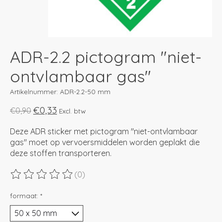
ADR-2.2 pictogram "niet-
ontvlambaar gas"
Artikelnummer: ADR-2.2-50 mm
€0,33
€0,90
Excl. btw
Deze ADR sticker met pictogram "niet-ontvlambaar
gas" moet op vervoersmiddelen worden geplakt die
deze stoffen transporteren.
(0)
De beoordeling van dit product is
0
van de 5
formaat:
*