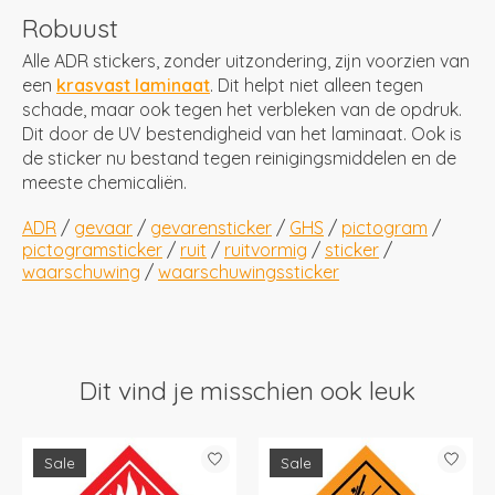
Robuust
Alle ADR stickers, zonder uitzondering, zijn voorzien van
een
krasvast laminaat
. Dit helpt niet alleen tegen
schade, maar ook tegen het verbleken van de opdruk.
Dit door de UV bestendigheid van het laminaat. Ook is
de sticker nu bestand tegen reinigingsmiddelen en de
meeste chemicaliën.
ADR
/
gevaar
/
gevarensticker
/
GHS
/
pictogram
/
pictogramsticker
/
ruit
/
ruitvormig
/
sticker
/
waarschuwing
/
waarschuwingssticker
Dit vind je misschien ook leuk
Items van productcarrousel
Sale
Sale