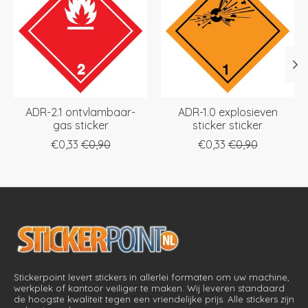
ADR-2.1 ontvlambaar-
ADR-1.0 explosieven
gas sticker
sticker sticker
€0,33
€0,90
€0,33
€0,90
Stickerpoint levert stickers in allerlei formaten om uw machine,
werkplek of kantoor veiliger te maken. Wij leveren standaard
de hoogste kwaliteit tegen een vriendelijke prijs. Alle stickers zijn