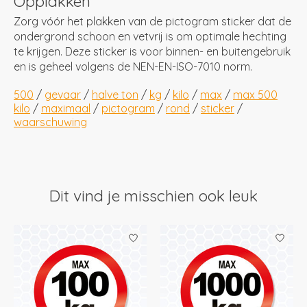
Opplakken
Zorg vóór het plakken van de pictogram sticker dat de
ondergrond schoon en vetvrij is om optimale hechting
te krijgen. Deze sticker is voor binnen- en buitengebruik
en is geheel volgens de NEN-EN-ISO-7010 norm.
500
/
gevaar
/
halve ton
/
kg
/
kilo
/
max
/
max 500
kilo
/
maximaal
/
pictogram
/
rond
/
sticker
/
waarschuwing
Dit vind je misschien ook leuk
Items van productcarrousel