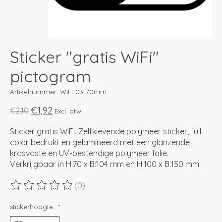
Sticker "gratis WiFi"
pictogram
Artikelnummer: WiFi-03-70mm
€1,92
€2,10
Excl. btw
Sticker gratis WiFi. Zelfklevende polymeer sticker, full
color bedrukt en gelamineerd met een glanzende,
krasvaste en UV-bestendige polymeer folie.
Verkrijgbaar in H:70 x B:104 mm en H:100 x B:150 mm.
(0)
De beoordeling van dit product is
0
van de 5
stickerhoogte::
*