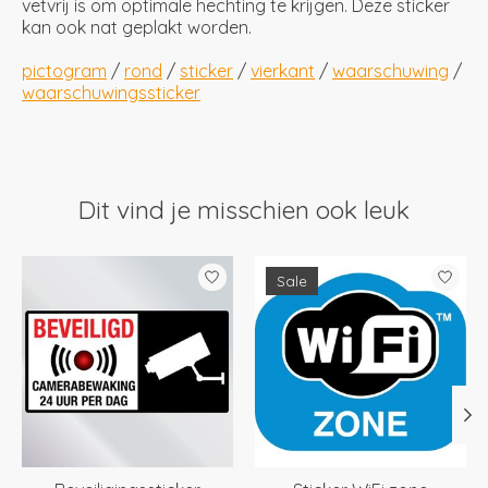
vetvrij is om optimale hechting te krijgen. Deze sticker
kan ook nat geplakt worden.
pictogram
/
rond
/
sticker
/
vierkant
/
waarschuwing
/
waarschuwingssticker
Dit vind je misschien ook leuk
Items van productcarrousel
Sale