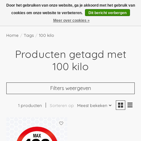
Boven de €100,- gratis verzending! Vóór 14.00 besteld, volgende dag in huis!
Door het gebruiken van onze website, ga je akkoord met het gebruik van
cookies om onze website te verbeteren.
Dit bericht verbergen
Verlanglijst
Winkelwag
Meer over cookies »
Home
/
Tags
/
100 kilo
Producten getagd met
100 kilo
Filters weergeven
1 producten
Sorteren op
Meest bekeken