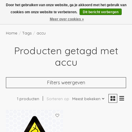
Boven de €100,- gratis verzending! Vóór 14.00 besteld, volgende dag in huis!
Door het gebruiken van onze website, ga je akkoord met het gebruik van
cookies om onze website te verbeteren.
Dit bericht verbergen
Verlanglijst
Winkelwag
Meer over cookies »
Home
/
Tags
/
accu
Producten getagd met
accu
Filters weergeven
1 producten
Sorteren op
Meest bekeken