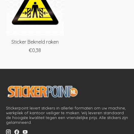
Sticker Bekneld raken
€0,38
Stickerpoint levert stickers in allerlei formaten om uw machine,
werkplek of kantoor veiliger te maken. Wij leveren standaard
de hoogste kwaliteit tegen een vriendelijke prijs. Alle stickers zijn
gelamineerd.