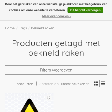
Boven de €100,- gratis verzending! Vóór 14.00 besteld, volgende dag in huis!
Door het gebruiken van onze website, ga je akkoord met het gebruik van
cookies om onze website te verbeteren.
Dit bericht verbergen
Verlanglijst
Winkelwag
Meer over cookies »
Home
/
Tags
/
bekneld raken
Producten getagd met
bekneld raken
Filters weergeven
1 producten
Sorteren op
Meest bekeken