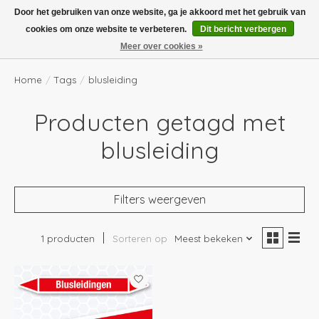
Boven de €100,- gratis verzending! Vóór 14.00 besteld, volgende dag in huis!
Door het gebruiken van onze website, ga je akkoord met het gebruik van
cookies om onze website te verbeteren.
Dit bericht verbergen
Verlanglijst
Winkelwag
Meer over cookies »
Home
/
Tags
/
blusleiding
Producten getagd met
blusleiding
Filters weergeven
1 producten
Sorteren op
Meest bekeken