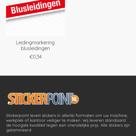
Leidingmarkering
blusleidingen
€0,34
Stickerpoint levert stickers in allerlei formaten om uw machine,
werkplek of kantoor veiliger te maken. Wij leveren standaard
de hoogste kwaliteit tegen een vriendelijke prijs. Alle stickers zijn
gelamineerd.