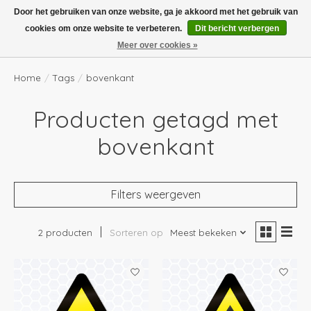
Boven de €100,- gratis verzending! Vóór 14.00 besteld, volgende dag in huis!
Door het gebruiken van onze website, ga je akkoord met het gebruik van
cookies om onze website te verbeteren.
Dit bericht verbergen
Verlanglijst
Winkelwag
Meer over cookies »
Home
/
Tags
/
bovenkant
Producten getagd met
bovenkant
Filters weergeven
2 producten
Sorteren op
Meest bekeken