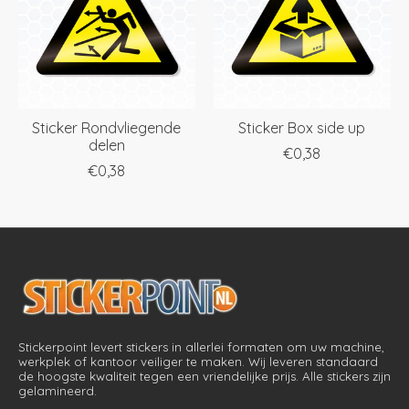
Sticker Rondvliegende
Sticker Box side up
delen
€0,38
€0,38
Stickerpoint levert stickers in allerlei formaten om uw machine,
werkplek of kantoor veiliger te maken. Wij leveren standaard
de hoogste kwaliteit tegen een vriendelijke prijs. Alle stickers zijn
gelamineerd.