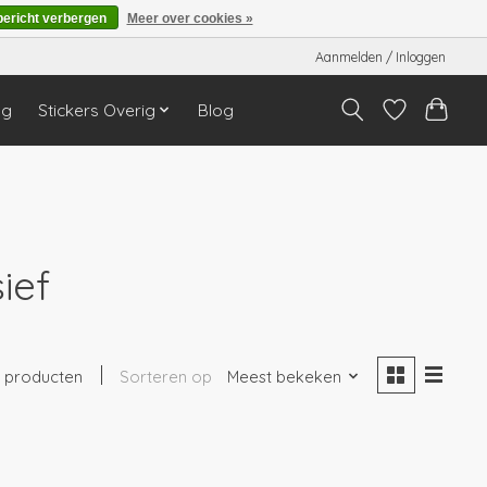
bericht verbergen
Meer over cookies »
Aanmelden / Inloggen
ng
Stickers Overig
Blog
ief
1 producten
Sorteren op
Meest bekeken