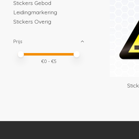
Stickers Gebod
Leidingmarkering
Stickers Overig
Prijs
Minimale prijswaarde
Price maximum value
€
0
- €
5
Stic