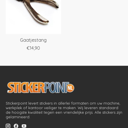
Gaatjestang
€14,90
Stickerpoint levert stickers in allerlei formaten om uw machine,
werkplek of kantoor veiliger te maken. Wij leveren standaard
de hoogste kwaliteit tegen een vriendelijke prijs. Alle stickers zijn
gelamineerd.