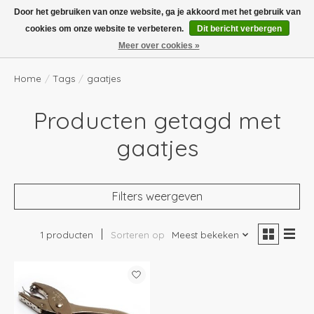
Boven de €100,- gratis verzending! Vóór 14.00 besteld, volgende dag in huis!
Door het gebruiken van onze website, ga je akkoord met het gebruik van
cookies om onze website te verbeteren.
Dit bericht verbergen
Verlanglijst
Winkelwag
Meer over cookies »
Home
/
Tags
/
gaatjes
Producten getagd met
gaatjes
Filters weergeven
1 producten
Sorteren op
Meest bekeken