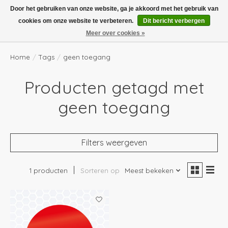
Boven de €100,- gratis verzending! Vóór 14.00 besteld, volgende dag in huis!
Door het gebruiken van onze website, ga je akkoord met het gebruik van
cookies om onze website te verbeteren.
Dit bericht verbergen
Verlanglijst
Winkelwag
Meer over cookies »
Home
/
Tags
/
geen toegang
Producten getagd met
geen toegang
Filters weergeven
1 producten
Sorteren op
Meest bekeken