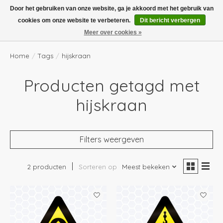
Boven de €100,- gratis verzending! Vóór 14.00 besteld, volgende dag in huis!
Door het gebruiken van onze website, ga je akkoord met het gebruik van
cookies om onze website te verbeteren.
Dit bericht verbergen
Verlanglijst
Winkelwag
Meer over cookies »
Home
/
Tags
/
hijskraan
Producten getagd met
hijskraan
Filters weergeven
2 producten
Sorteren op
Meest bekeken