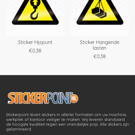
Sticker Hijspunt
Sticker Hangende
lasten
€0,38
€0,38
Stickerpoint levert stickers in allerlei formaten om uw machine,
werkplek of kantoor veiliger te maken. Wij leveren standaard
de hoogste kwaliteit tegen een vriendelijke prijs. Alle stickers zijn
gelamineerd.