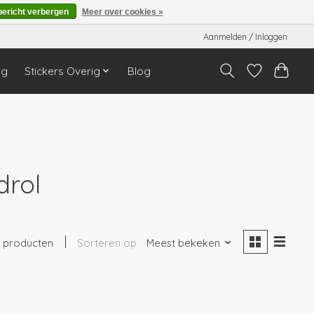
bericht verbergen
Meer over cookies »
Aanmelden / Inloggen
ng
Stickers Overig
Blog
drol
1 producten
Sorteren op
Meest bekeken