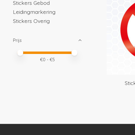
Stickers Gebod
Leidingmarkering
Stickers Overig
Prijs
Minimale prijswaarde
Price maximum value
€
0
- €
5
Sti