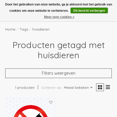
Boven de €100,- gratis verzending! Vóór 14.00 besteld, volgende dag in huis!
Door het gebruiken van onze website, ga je akkoord met het gebruik van
cookies om onze website te verbeteren.
Dit bericht verbergen
Verlanglijst
Winkelwag
Meer over cookies »
Home
/
Tags
/
huisdieren
Producten getagd met
huisdieren
Filters weergeven
1 producten
Sorteren op
Meest bekeken