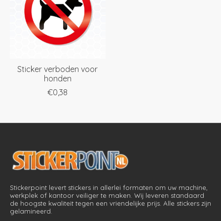
Sticker verboden voor
honden
€0,38
Stickerpoint levert stickers in allerlei formaten om uw machine,
werkplek of kantoor veiliger te maken. Wij leveren standaard
de hoogste kwaliteit tegen een vriendelijke prijs. Alle stickers zijn
gelamineerd.