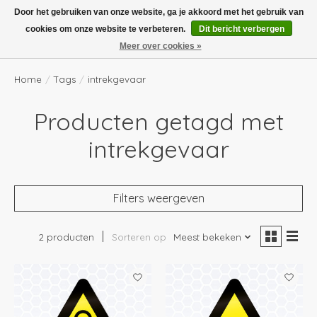
Boven de €100,- gratis verzending! Vóór 14.00 besteld, volgende dag in huis!
Door het gebruiken van onze website, ga je akkoord met het gebruik van
cookies om onze website te verbeteren.
Dit bericht verbergen
Verlanglijst
Winkelwag
Meer over cookies »
Home
/
Tags
/
intrekgevaar
Producten getagd met
intrekgevaar
Filters weergeven
2 producten
Sorteren op
Meest bekeken