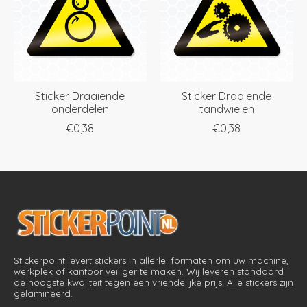
Sticker Draaiende
Sticker Draaiende
onderdelen
tandwielen
€0,38
€0,38
Stickerpoint levert stickers in allerlei formaten om uw machine,
werkplek of kantoor veiliger te maken. Wij leveren standaard
de hoogste kwaliteit tegen een vriendelijke prijs. Alle stickers zijn
gelamineerd.