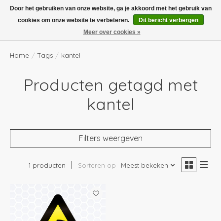
Boven de €100,- gratis verzending! Vóór 14.00 besteld, volgende dag in huis!
Door het gebruiken van onze website, ga je akkoord met het gebruik van
cookies om onze website te verbeteren.
Dit bericht verbergen
Verlanglijst
Winkelwag
Meer over cookies »
Home
/
Tags
/
kantel
Producten getagd met
kantel
Filters weergeven
1 producten
Sorteren op
Meest bekeken