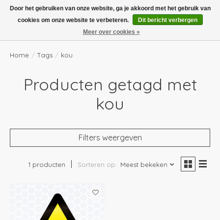
Boven de €100,- gratis verzending! Vóór 14.00 besteld, volgende dag in huis!
Door het gebruiken van onze website, ga je akkoord met het gebruik van
cookies om onze website te verbeteren.
Dit bericht verbergen
Verlanglijst
Winkelwag
Meer over cookies »
Home
/
Tags
/
kou
Producten getagd met
kou
Filters weergeven
1 producten
Sorteren op
Meest bekeken