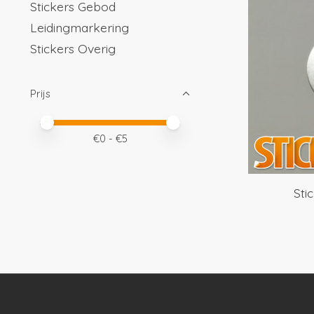
Stickers Gebod
Leidingmarkering
Stickers Overig
Prijs
Minimale prijswaarde
Price maximum value
€
0
- €
5
Sti