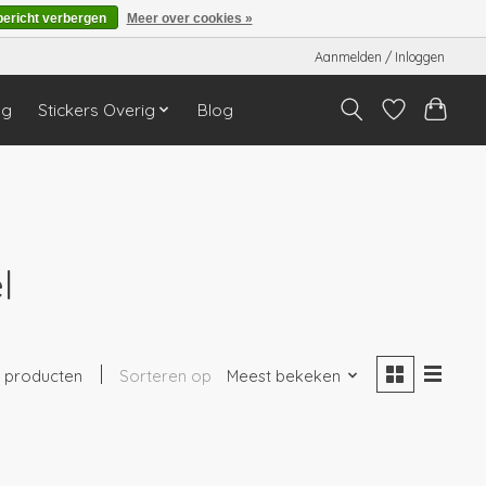
bericht verbergen
Meer over cookies »
Aanmelden / Inloggen
ng
Stickers Overig
Blog
l
1 producten
Sorteren op
Meest bekeken