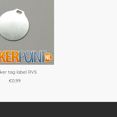
cker tag label RVS
€0,99