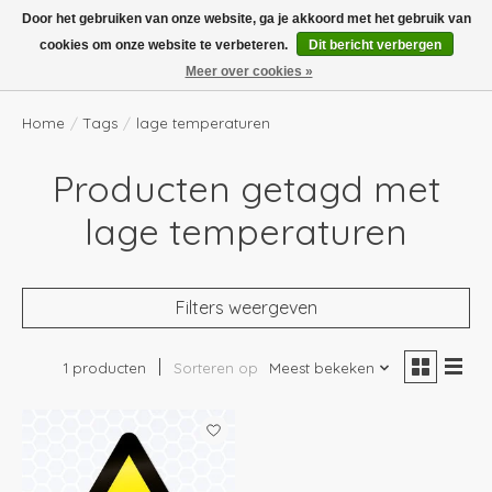
Boven de €100,- gratis verzending! Vóór 14.00 besteld, volgende dag in huis!
Door het gebruiken van onze website, ga je akkoord met het gebruik van
cookies om onze website te verbeteren.
Dit bericht verbergen
Verlanglijst
Winkelwag
Meer over cookies »
Home
/
Tags
/
lage temperaturen
Producten getagd met
lage temperaturen
Filters weergeven
1 producten
Sorteren op
Meest bekeken