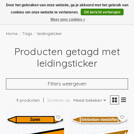
Boven de €100,- gratis verzending! Vóór 14.00 besteld, volgende dag in huis!
Door het gebruiken van onze website, ga je akkoord met het gebruik van
cookies om onze website te verbeteren.
Dit bericht verbergen
Verlanglijst
Winkelwag
Meer over cookies »
Home
/
Tags
/
leidingsticker
Producten getagd met
leidingsticker
Filters weergeven
9 producten
Sorteren op
Meest bekeken