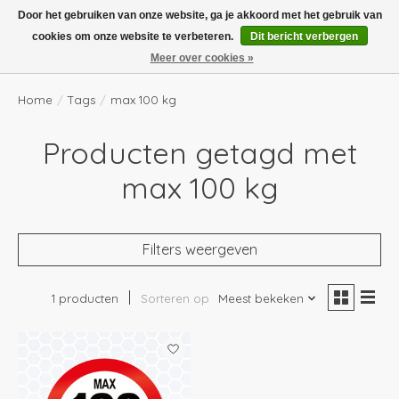
Boven de €100,- gratis verzending! Vóór 14.00 besteld, volgende dag in huis!
Door het gebruiken van onze website, ga je akkoord met het gebruik van
cookies om onze website te verbeteren.
Dit bericht verbergen
Verlanglijst
Winkelwag
Meer over cookies »
Home
/
Tags
/
max 100 kg
Producten getagd met
max 100 kg
Filters weergeven
1 producten
Sorteren op
Meest bekeken