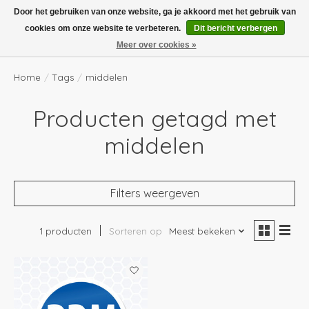
Boven de €100,- gratis verzending! Vóór 14.00 besteld, volgende dag in huis!
Door het gebruiken van onze website, ga je akkoord met het gebruik van
cookies om onze website te verbeteren.
Dit bericht verbergen
Verlanglijst
Winkelwag
Meer over cookies »
Home
/
Tags
/
middelen
Producten getagd met
middelen
Filters weergeven
1 producten
Sorteren op
Meest bekeken