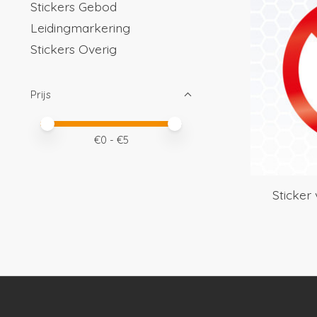
Stickers Gebod
Leidingmarkering
Stickers Overig
Prijs
Minimale prijswaarde
Price maximum value
€
0
- €
5
Sticker