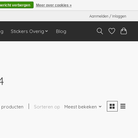
bericht verbergen
Meer over cookies »
Aanmelden / Inloggen
ng
Stickers Overig
Blog
4
1 producten
Sorteren op
Meest bekeken