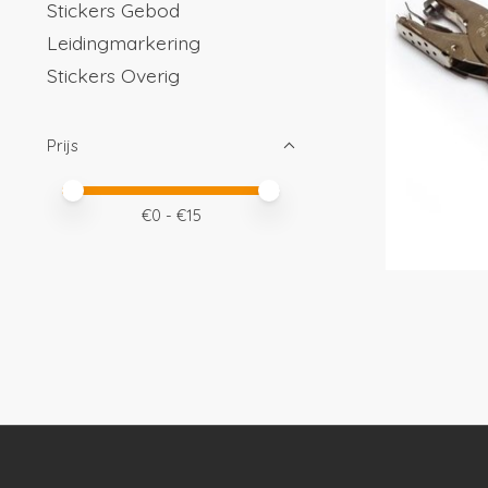
Stickers Gebod
Leidingmarkering
Stickers Overig
Prijs
Minimale prijswaarde
Price maximum value
€
0
- €
15