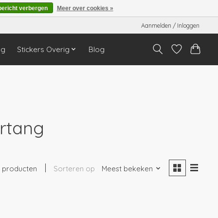
bericht verbergen
Meer over cookies »
Aanmelden / Inloggen
ng
Stickers Overig
Blog
rtang
1 producten
Sorteren op
Meest bekeken