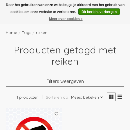
Boven de €100,- gratis verzending! Vóór 14.00 besteld, volgende dag in huis!
Door het gebruiken van onze website, ga je akkoord met het gebruik van
cookies om onze website te verbeteren.
Dit bericht verbergen
Verlanglijst
Winkelwag
Meer over cookies »
Home
/
Tags
/
reiken
Producten getagd met
reiken
Filters weergeven
1 producten
Sorteren op
Meest bekeken