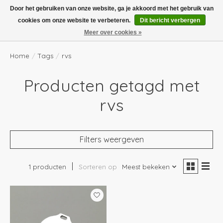
Boven de €100,- gratis verzending! Vóór 14.00 besteld, volgende dag in huis!
Door het gebruiken van onze website, ga je akkoord met het gebruik van
cookies om onze website te verbeteren.
Dit bericht verbergen
Verlanglijst
Winkelwag
Meer over cookies »
Home
/
Tags
/
rvs
Producten getagd met
rvs
Filters weergeven
1 producten
Sorteren op
Meest bekeken