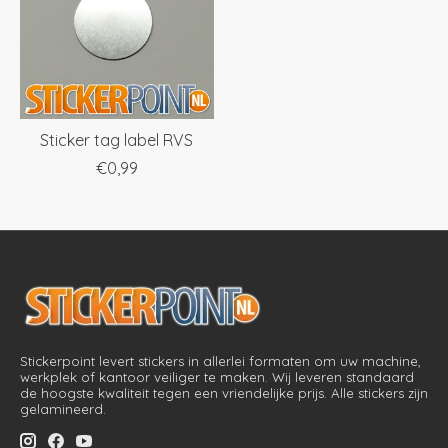
Sticker tag label RVS
€0,99
Stickerpoint levert stickers in allerlei formaten om uw machine,
werkplek of kantoor veiliger te maken. Wij leveren standaard
de hoogste kwaliteit tegen een vriendelijke prijs. Alle stickers zijn
gelamineerd.