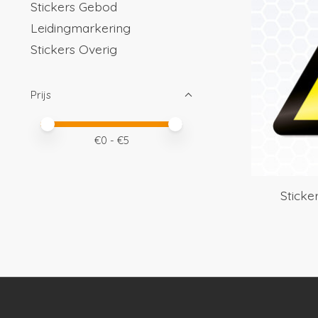
Stickers Gebod
Leidingmarkering
Stickers Overig
Prijs
Minimale prijswaarde
Price maximum value
€
0
- €
5
Sticke