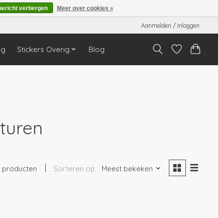
bericht verbergen
Meer over cookies »
Aanmelden / Inloggen
ng
Stickers Overig
Blog
turen
1 producten
Sorteren op
Meest bekeken