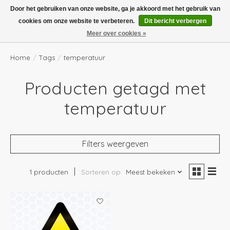
Boven de €100,- gratis verzending! Vóór 14.00 besteld, volgende dag in huis!
Door het gebruiken van onze website, ga je akkoord met het gebruik van
cookies om onze website te verbeteren.
Dit bericht verbergen
Verlanglijst
Winkelwag
Meer over cookies »
Home
/
Tags
/
temperatuur
Producten getagd met
temperatuur
Filters weergeven
1 producten
Sorteren op
Meest bekeken