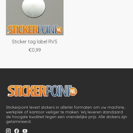
Sticker tag label RVS
€0,99
Stickerpoint levert stickers in allerlei formaten om uw machine,
werkplek of kantoor veiliger te maken. Wij leveren standaard
de hoogste kwaliteit tegen een vriendelijke prijs. Alle stickers zijn
gelamineerd.