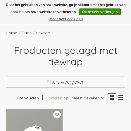
Boven de €100,- gratis verzending! Vóór 14.00 besteld, volgende dag in huis!
Door het gebruiken van onze website, ga je akkoord met het gebruik van
cookies om onze website te verbeteren.
Dit bericht verbergen
Verlanglijst
Winkelwag
Meer over cookies »
Home
/
Tags
/
tiewrap
Producten getagd met
tiewrap
Filters weergeven
1 producten
Sorteren op
Meest bekeken