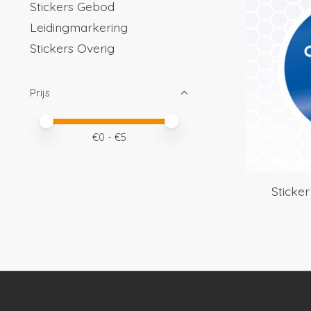
Stickers Gebod
Leidingmarkering
Stickers Overig
Prijs
Minimale prijswaarde
Price maximum value
€
0
- €
5
Sticker