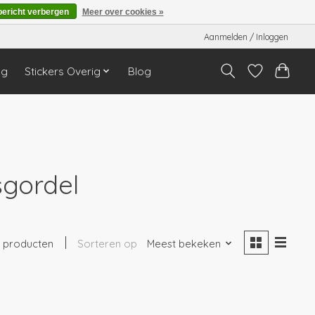
bericht verbergen
Meer over cookies »
Aanmelden / Inloggen
ng
Stickers Overig
Blog
sgordel
1 producten
Sorteren op
Meest bekeken