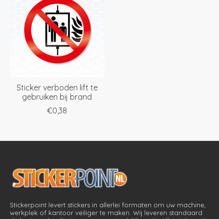
Sticker verboden lift te
gebruiken bij brand
€0,38
Stickerpoint levert stickers in allerlei formaten om uw machine,
werkplek of kantoor veiliger te maken. Wij leveren standaard