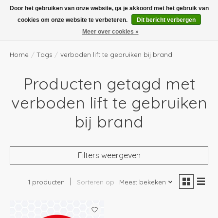
Boven de €100,- gratis verzending! Vóór 14.00 besteld, volgende dag in huis!
Door het gebruiken van onze website, ga je akkoord met het gebruik van
cookies om onze website te verbeteren.
Dit bericht verbergen
Verlanglijst
Winkelwag
Meer over cookies »
Home
/
Tags
/
verboden lift te gebruiken bij brand
Producten getagd met
verboden lift te gebruiken
bij brand
Filters weergeven
1 producten
Sorteren op
Meest bekeken