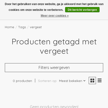
Boven de €100,- gratis verzending! Vóór 14.00 besteld, volgende dag in huis!
Door het gebruiken van onze website, ga je akkoord met het gebruik van
cookies om onze website te verbeteren.
Dit bericht verbergen
Verlanglijst
Winkelwag
Meer over cookies »
Home
/
Tags
/
vergeet
Producten getagd met
vergeet
Filters weergeven
0 producten
Sorteren op
Meest bekeken
Geen producten gevonden!