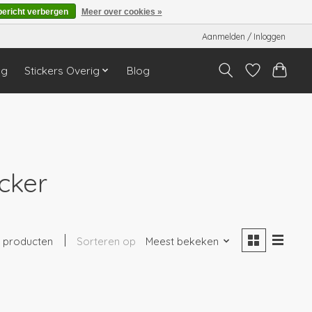
bericht verbergen
Meer over cookies »
Aanmelden / Inloggen
ng
Stickers Overig
Blog
cker
1 producten
Sorteren op
Meest bekeken