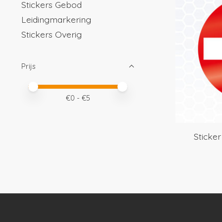
Stickers Gebod
Leidingmarkering
Stickers Overig
Prijs
Minimale prijswaarde
Price maximum value
€
0
- €
5
Sticker