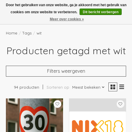
Boven de €100,- gratis verzending! Vóór 14.00 besteld, volgende dag in huis!
Door het gebruiken van onze website, ga je akkoord met het gebruik van
cookies om onze website te verbeteren.
Dit bericht verbergen
Verlanglijst
Winkelwag
Meer over cookies »
Home
/
Tags
/
wit
Producten getagd met wit
Filters weergeven
94 producten
Sorteren op
Meest bekeken