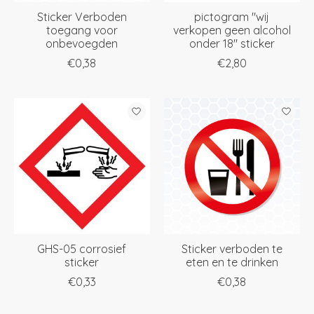
Sticker Verboden
pictogram "wij
toegang voor
verkopen geen alcohol
onbevoegden
onder 18" sticker
€0,38
€2,80
GHS-05 corrosief
Sticker verboden te
sticker
eten en te drinken
€0,33
€0,38