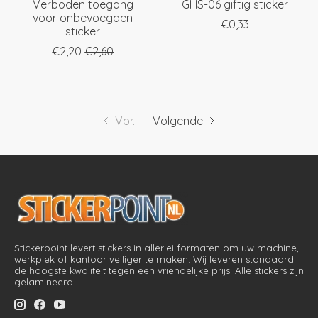
Verboden toegang
GHS-06 giftig sticker
voor onbevoegden
€0,33
sticker
€2,20
€2,60
Vor.
Volgende
Stickerpoint levert stickers in allerlei formaten om uw machine,
werkplek of kantoor veiliger te maken. Wij leveren standaard
de hoogste kwaliteit tegen een vriendelijke prijs. Alle stickers zijn
gelamineerd.