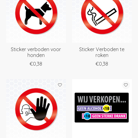
Sticker verboden voor
Sticker Verboden te
honden
roken
€0,38
€0,38