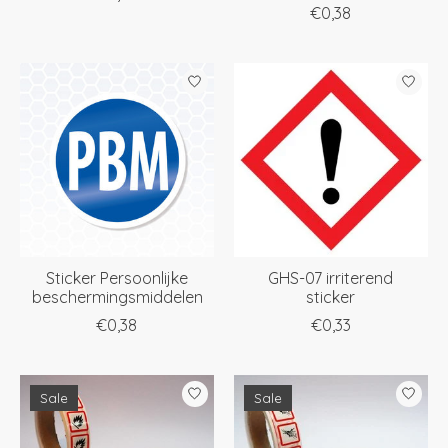
€0,38
Sticker Persoonlijke
GHS-07 irriterend
beschermingsmiddelen
sticker
€0,38
€0,33
Sale
Sale