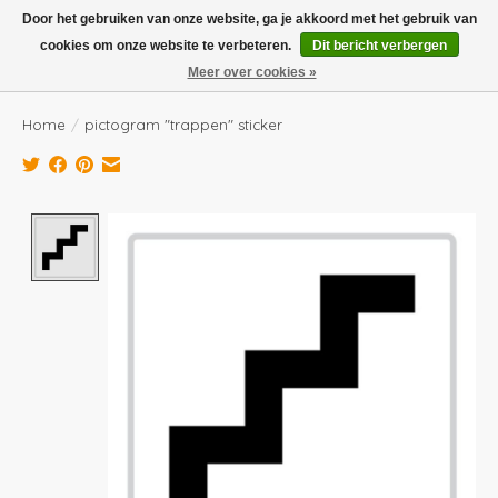
Boven de €100,- gratis verzending! Vóór 14.00 besteld, volgende dag in huis!
Door het gebruiken van onze website, ga je akkoord met het gebruik van
cookies om onze website te verbeteren.
Dit bericht verbergen
Verlanglijst
Winkelwag
Meer over cookies »
Home
/
pictogram "trappen" sticker
Product image slideshow Items