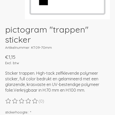
pictogram "trappen"
sticker
Artikelnummer: KT09-70mm
€1,15
Excl. btw
Sticker trappen. High-tack zelfklevende polymeer
sticker, full color bedrukt en gelamineerd met een
glanzende, krasvaste en UV-bestendige polymeer
folie.Verkrijgbaar in H:70 mm en H:100 mm.
(0)
De beoordeling van dit product is
0
van de 5
stickerhoogte::
*