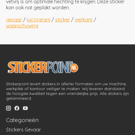
vetvrij is om optimale hechting te krijgen. Deze sticker
kan ook nat geplakt worden.
gevaar
/
pictogram
/
sticker
/
vierkant
/
waarschuwing
Stickerpoint levert stickers in allerlei formaten om uw machine,
werkplek of kantoor veiliger te maken. Wij leveren standaard
de hoogste kwaliteit tegen een vriendelijke prijs. Alle stickers zijn
gelamineerd.
Categorieën
Stickers Gevaar