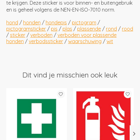
te krijgen. Deze sticker is voor binnen- en buitengebruik
en is geheel volgens de NEN-EN-ISO-7010 norm.
hond
/
honden
/
hondepis
/
pictogram
/
pictogramsticker
/
pis
/
plas
/
plassende
/
rond
/
rood
/
sticker
/
verboden
/
verboden voor plassende
honden
/
verbodssticker
/
waarschuwing
/
wit
Dit vind je misschien ook leuk
Items van productcarrousel