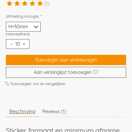
(1)
De beoordeling van dit product is
5
van de 5
afmeting Hoogte:
*
Hoeveelheid:
Toevoegen aan winkelwagen
Aan verlanglijst toevoegen
Toevoegen om te vergelijken
Beschrijving
Reviews (1)
Sticker formaat en minimum afname