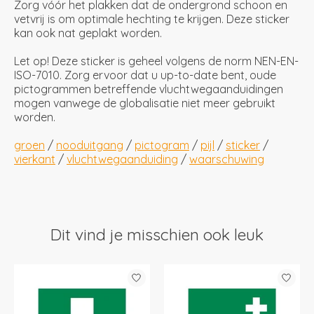
Zorg vóór het plakken dat de ondergrond schoon en
vetvrij is om optimale hechting te krijgen. Deze sticker
kan ook nat geplakt worden.
Let op! Deze sticker is geheel volgens de norm NEN-EN-
ISO-7010. Zorg ervoor dat u up-to-date bent, oude
pictogrammen betreffende vluchtwegaanduidingen
mogen vanwege de globalisatie niet meer gebruikt
worden.
groen
/
nooduitgang
/
pictogram
/
pijl
/
sticker
/
vierkant
/
vluchtwegaanduiding
/
waarschuwing
Dit vind je misschien ook leuk
Items van productcarrousel