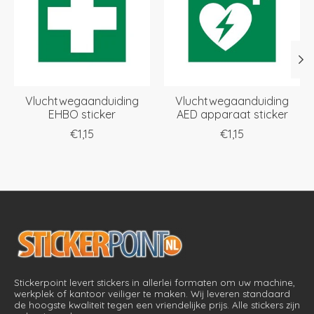
Vluchtwegaanduiding
Vluchtwegaanduiding
EHBO sticker
AED apparaat sticker
€1,15
€1,15
Stickerpoint levert stickers in allerlei formaten om uw machine,
werkplek of kantoor veiliger te maken. Wij leveren standaard
de hoogste kwaliteit tegen een vriendelijke prijs. Alle stickers zijn