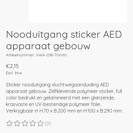
Nooduitgang sticker AED
apparaat gebouw
Artikelnummer: VWA-018-70mm
€2,15
Excl. btw
Sticker nooduitgang vluchtwegaanduiding AED
apparaat gebouw. Zelfklevende polymeer sticker, full
color bedrukt en gelamineerd met een glanzende,
krasvaste en UV-bestendige polymeer folie.
Verkrijgbaar in H:70 x B:200 mm en H:100 x B:290 mm.
(0)
De beoordeling van dit product is
0
van de 5