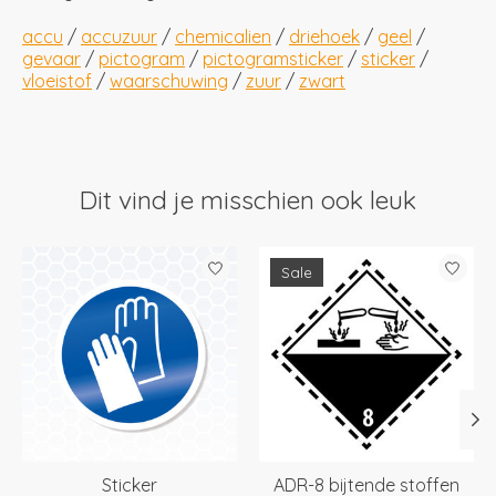
accu
/
accuzuur
/
chemicalien
/
driehoek
/
geel
/
gevaar
/
pictogram
/
pictogramsticker
/
sticker
/
vloeistof
/
waarschuwing
/
zuur
/
zwart
Dit vind je misschien ook leuk
Items van productcarrousel
Sale
Sticker
ADR-8 bijtende stoffen