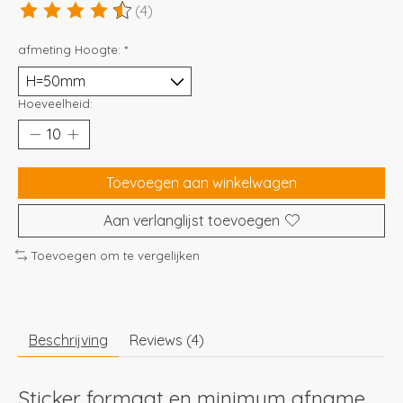
(4)
De beoordeling van dit product is
4.5
van de 5
afmeting Hoogte:
*
Hoeveelheid:
Toevoegen aan winkelwagen
Aan verlanglijst toevoegen
Toevoegen om te vergelijken
Beschrijving
Reviews (4)
Sticker formaat en minimum afname