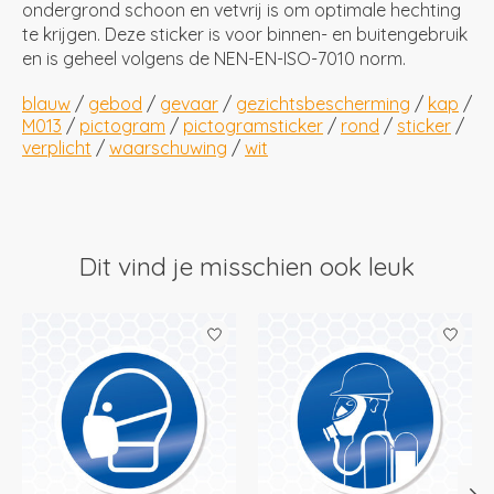
ondergrond schoon en vetvrij is om optimale hechting
te krijgen. Deze sticker is voor binnen- en buitengebruik
en is geheel volgens de NEN-EN-ISO-7010 norm.
blauw
/
gebod
/
gevaar
/
gezichtsbescherming
/
kap
/
M013
/
pictogram
/
pictogramsticker
/
rond
/
sticker
/
verplicht
/
waarschuwing
/
wit
Dit vind je misschien ook leuk
Items van productcarrousel