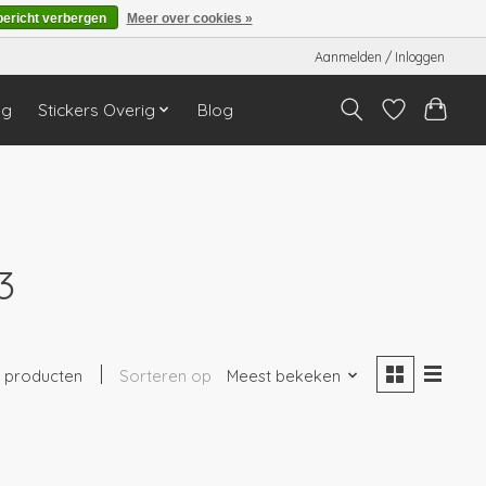
bericht verbergen
Meer over cookies »
Aanmelden / Inloggen
ng
Stickers Overig
Blog
3
1 producten
Sorteren op
Meest bekeken