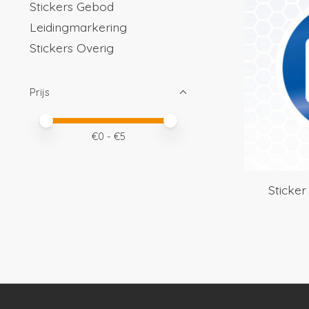
Stickers Gebod
Leidingmarkering
Stickers Overig
Prijs
Minimale prijswaarde
Price maximum value
€
0
- €
5
Sticke