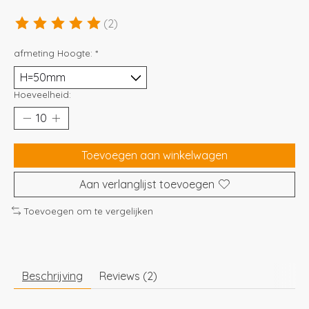
(2)
De beoordeling van dit product is
5
van de 5
afmeting Hoogte:
*
Hoeveelheid:
Toevoegen aan winkelwagen
Aan verlanglijst toevoegen
Toevoegen om te vergelijken
Beschrijving
Reviews (2)