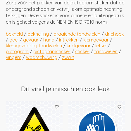
Zorg vóór het plakken van de pictogram sticker dat de
ondergrond schoon en vetvrij is om optimale hechting
te krijgen. Deze sticker is voor binnen- en buitengebruik
en is geheel volgens de NEN-EN-ISO-7010 norm.
bekneld
/
beknelling
/
draaiende tandwielen
/
driehoek
/
geel
/
gevaar
/
hand
/
intrekken
/
klemgevaar
/
klemgevaar bij tandwielen
/
knelgevaar
/
letsel
/
pictogram
/
pictogramsticker
/
sticker
/
tandwielen
/
vingers
/
waarschuwing
/
zwart
Dit vind je misschien ook leuk
Items van productcarrousel