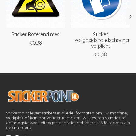
Sticker Roterend mes
Sticker
veiligheidshandschoenen
€0,38
verplicht
€0,38
Stickerpoint levert stickers in allerlei formaten om uw machine,
werkplek of kantoor veiliger te maken. Wij leveren standaard
de hoogste kwaliteit tegen een vriendelijke prijs. Alle stickers zijn
gelamineerd.