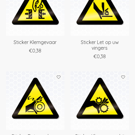
Sticker Klemgevaar
Sticker Let op uw
vingers
€0,38
€0,38