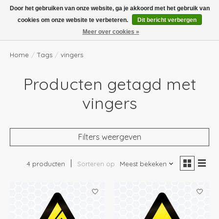
Boven de €100,- gratis verzending! Vóór 14.00 besteld, volgende dag in huis!
Door het gebruiken van onze website, ga je akkoord met het gebruik van
cookies om onze website te verbeteren.
Dit bericht verbergen
Verlanglijst
Winkelwag
Meer over cookies »
Home
/
Tags
/
vingers
Producten getagd met
vingers
Filters weergeven
4 producten
Sorteren op
Meest bekeken