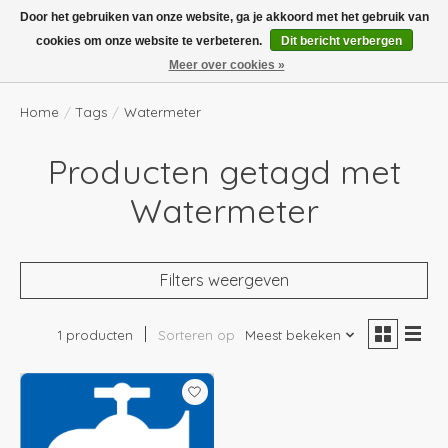
Boven de €100,- gratis verzending! Vóór 14.00 besteld, volgende dag in huis!
Door het gebruiken van onze website, ga je akkoord met het gebruik van
cookies om onze website te verbeteren.
Dit bericht verbergen
Verlanglijst
Winkelwag
Meer over cookies »
Home
/
Tags
/
Watermeter
Producten getagd met
Watermeter
Filters weergeven
1 producten
Sorteren op
Meest bekeken