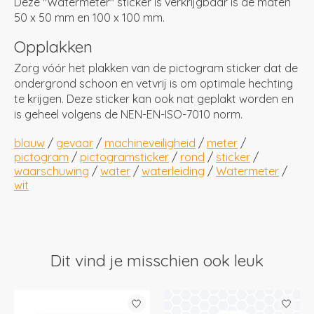
Deze "Watermeter" sticker is verkrijgbaar is de maten
50 x 50 mm en 100 x 100 mm.
Opplakken
Zorg vóór het plakken van de pictogram sticker dat de
ondergrond schoon en vetvrij is om optimale hechting
te krijgen. Deze sticker kan ook nat geplakt worden en
is geheel volgens de NEN-EN-ISO-7010 norm.
blauw
/
gevaar
/
machineveiligheid
/
meter
/
pictogram
/
pictogramsticker
/
rond
/
sticker
/
waarschuwing
/
water
/
waterleiding
/
Watermeter
/
wit
Dit vind je misschien ook leuk
Items van productcarrousel