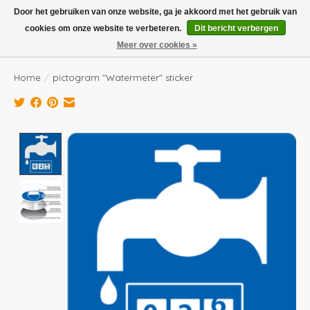
Boven de €100,- gratis verzending! Vóór 14.00 besteld, volgende dag in huis!
Door het gebruiken van onze website, ga je akkoord met het gebruik van
cookies om onze website te verbeteren.
Dit bericht verbergen
Verlanglijst
Winkelwag
Meer over cookies »
Home
/
pictogram "Watermeter" sticker
Product image slideshow Items