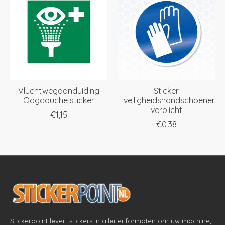
Vluchtwegaanduiding
Sticker
Oogdouche sticker
veiligheidshandschoenen
verplicht
€1,15
€0,38
Stickerpoint levert stickers in allerlei formaten om uw machine,