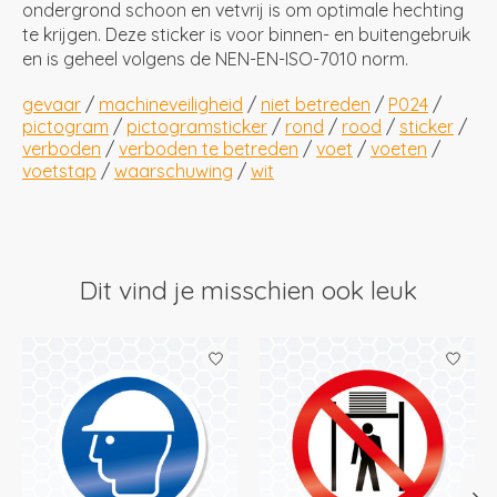
ondergrond schoon en vetvrij is om optimale hechting
te krijgen. Deze sticker is voor binnen- en buitengebruik
en is geheel volgens de NEN-EN-ISO-7010 norm.
gevaar
/
machineveiligheid
/
niet betreden
/
P024
/
pictogram
/
pictogramsticker
/
rond
/
rood
/
sticker
/
verboden
/
verboden te betreden
/
voet
/
voeten
/
voetstap
/
waarschuwing
/
wit
Dit vind je misschien ook leuk
Items van productcarrousel