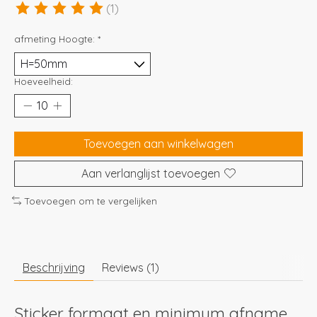
(1)
De beoordeling van dit product is
5
van de 5
afmeting Hoogte:
*
Hoeveelheid:
Toevoegen aan winkelwagen
Aan verlanglijst toevoegen
Toevoegen om te vergelijken
Beschrijving
Reviews (1)
Sticker formaat en minimum afname